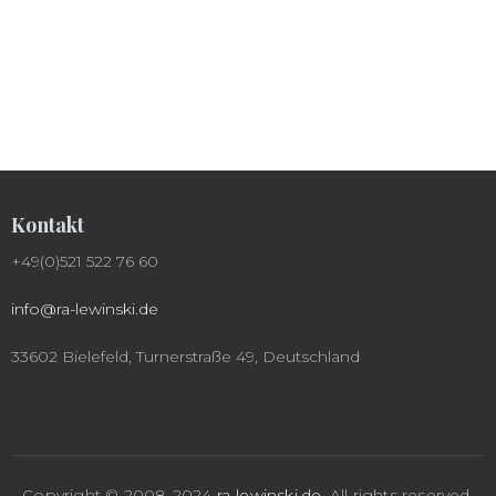
Kontakt
+49(0)521 522 76 60
info@ra-lewinski.de
33602 Bielefeld, Turnerstraße 49, Deutschland
Copyright © 2008-2024
ra-lewinski.de
.
All rights reserved.