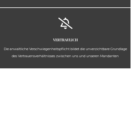
VERTRAULICH
Die anwaltliche Verschwiegenheitspflicht bildet die unverzichtbare Grundlage
des Vertrauensverhältnisses zwischen uns und unseren Mandanten