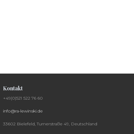
Kontakt
+49(0)521 522 76 60
info@ra-lewinski.de
33602 Bielefeld, Turnerstraße 49, Deutschland