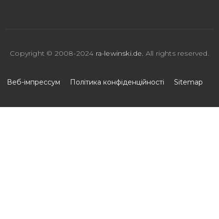
Copyright © 2008-2024
ra-lewinski.de
.
All rights reserved.
Веб-імпрессум
Полiтика конфiденцiйностi
Sitemap