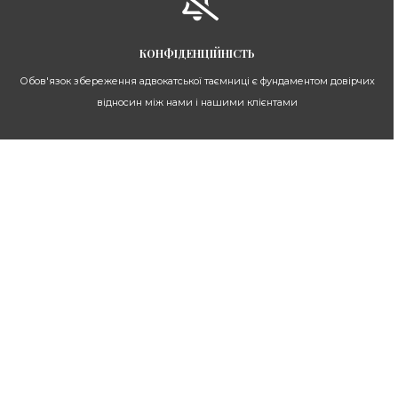
КОНФІДЕНЦІЙНІСТЬ
Обов'язок збереження адвокатської таємниці є фундаментом довірчих
відносин між нами і нашими клієнтами