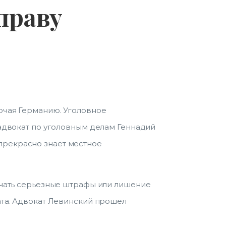
праву
ючая Германию. Уголовное
 адвокат по уголовным делам Геннадий
прекрасно знает местное
ючать серьезные штрафы или лишение
ата. Адвокат Левинский прошел