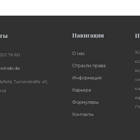
Навигация
кты
И
Ю
О нас
 522 76 60
к
Отрасли права
ewinski.de
в
Информация
сн
efeld, Turnerstraße 49,
ка
Карьера
and
ю
Формуляры
Л
Контакты