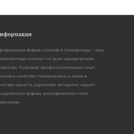
нформация
ридическая фирма Lewinski в Билефельде – ваш
омпетентный контакт по всем юридическим
опросам. Глубокий профессиональный опыт,
ачала в качестве переводчика, а затем в
честве юриста, укрепляет авторитет нашей
ридической фирмы, возглавляемой г-ном
евинским.