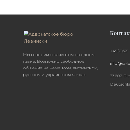
Конта
+49(0)521
Мы говорим с клиентом на одном
языке. Возможно свободное
info@ra-l
общение на немецком, английском,
русском и украинском языках
33602 Biel
Deutschl