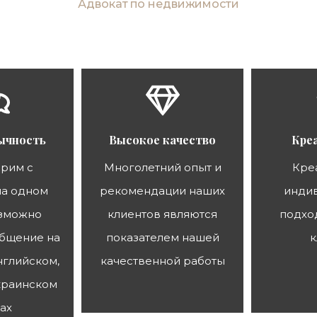
Адвокат по недвижимости
ычность
Высокое качество
Кре
рим с
Многолетний опыт и
Кре
на одном
рекомендации наших
инди
озможно
клиентов являются
подхо
бщение на
показателем нашей
к
нглийском,
качественной работы
краинском
ах